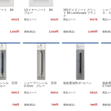
ーノート B6
1/2イヤーノート B6
365デイズノート グリッ
シャ−
ブルー
ド B6 Landscape ブラッ
０．
ク
S4123
商品コード:
S4125
商品コード:
S4178
商品コ
2,024円
価格(税込)
2,024円
価格(税込)
2,695円
価格(税
ンシル 芯径
シャープペンシル 芯径
低粘度油性ボ−ルペン
低粘
ブルー
0.5mm グレー
0.7
S5013
商品コード:
S5014
商品コード:
S5110
商品コ
759円
価格(税込)
759円
価格(税込)
946円
価格(税