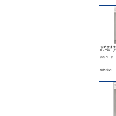
低粘度油
0.7mm 
商品コード:
価格(税込)