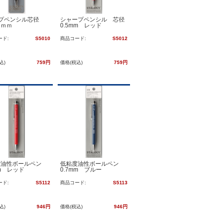
プペンシル芯径
シャープペンシル 芯径
５ｍｍ
0.5mm レッド
ード:
S5010
商品コード:
S5012
込)
759円
価格(税込)
759円
度油性ボールペン
低粘度油性ボールペン
mm レッド
0.7mm ブルー
ード:
S5112
商品コード:
S5113
込)
946円
価格(税込)
946円