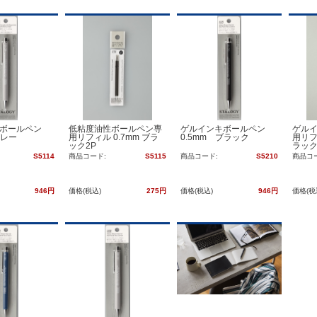
性ボールペン
低粘度油性ボールペン専
ゲルインキボールペン
ゲル
グレー
用リフィル 0.7mm ブラ
0.5mm ブラック
用リフ
ック2P
ラック
S5114
商品コード:
S5115
商品コード:
S5210
商品コ
946円
価格(税込)
275円
価格(税込)
946円
価格(税