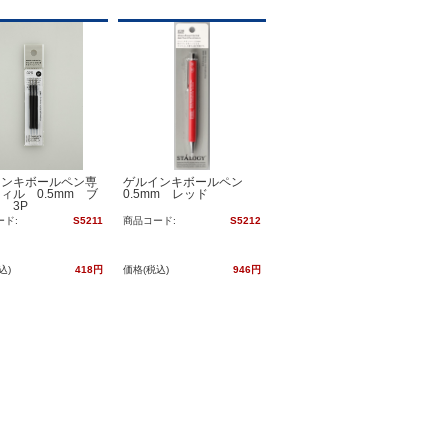
インキボールペン専
ゲルインキボールペン
ィル 0.5mm ブ
0.5mm レッド
 3P
ード:
S5211
商品コード:
S5212
込)
418円
価格(税込)
946円