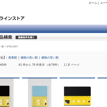
ホーム
|
ユー
一覧
STALOGY
え】:
新着順
|
価格の高い順
|
価格の安い順
60件
61 件から 78 件表示 （全78件）
1
2
ページ