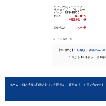
キネシオロジーテープ
撥水タイプ ブリスター
パック NKH-BP75
商品コード:
NKHBP75
※発注単位：1個
価格(税込)
1,650円
ホーム
商品一覧
【並べ替え】:
新着順
|
価格の高い
1 件から 16 件表示 （全16
ホーム
|
個人情報の取扱方針
|
ご利用規約
|
運営会社
|
お問い合わせ
|