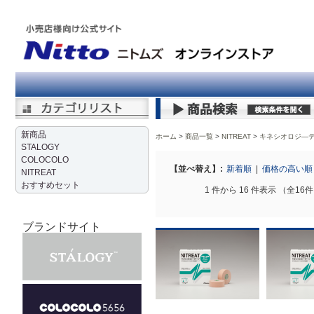
新商品
ホーム
商品一覧
NITREAT
>
キネシオロジ―
STALOGY
COLOCOLO
【並べ替え】:
新着順
|
価格の高い
NITREAT
おすすめセット
1 件から 16 件表示 （全16
ブランドサイト