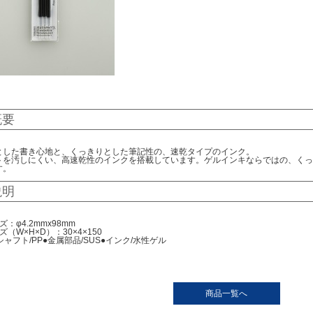
概要
とした書き心地と、くっきりとした筆記性の、速乾タイプのインク。
トを汚しにくい、高速乾性のインクを搭載しています。ゲルインキならではの、くっ
す。
説明
：φ4.2mmx98mm
（W×H×D）：30×4×150
シャフト/PP●金属部品/SUS●インク/水性ゲル
商品一覧へ