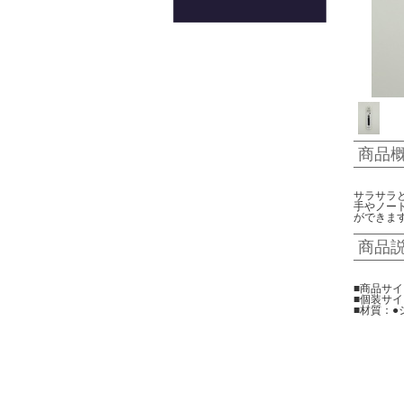
商品
サラサラ
手やノー
ができま
商品
■商品サイズ
■個装サイズ
■材質：●