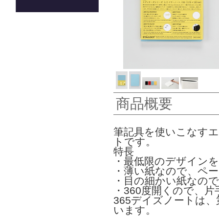
商品概要
筆記具を使いこなすエ
トです。
特長
・最低限のデザイン
・薄い紙なので、ペ
・目の細かい紙なの
・360度開くので、
365デイズノートは
います。