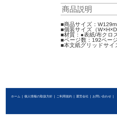
商品説明
■商品サイズ：W129mm
■個装サイズ（W×H×D）
■材質：●表紙/布クロ
■ページ数：192ペー
■本文紙グリッドサイ
ホーム
|
個人情報の取扱方針
|
ご利用規約
|
運営会社
|
お問い合わせ
|