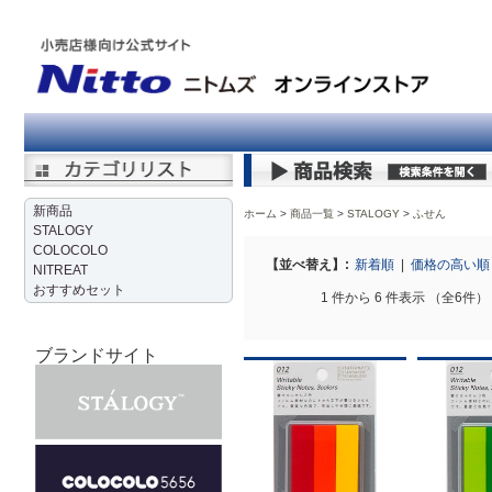
新商品
ホーム
商品一覧
STALOGY
>
ふせん
STALOGY
COLOCOLO
【並べ替え】:
新着順
|
価格の高い
NITREAT
おすすめセット
1 件から 6 件表示 （全6件）
ブランドサイト