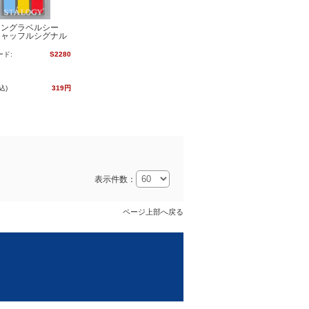
キングラベルシー
シャッフルシグナル
ード:
S2280
込)
319円
表示件数：
ページ上部へ戻る