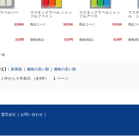
ラベルシー
マスキングラベル シャッ
マスキングラベルシャッ
マス
フルファイン
フルアース
ル 
S2080
商品コード:
S2208
商品コード:
S2209
商品コ
319円
価格(税込)
319円
価格(税込)
319円
価格(税
一覧
え】:
新着順
|
価格の高い順
|
価格の安い順
1 件から 4 件表示 （全4件）
1
ページ
|
運営会社
|
お問い合わせ
|