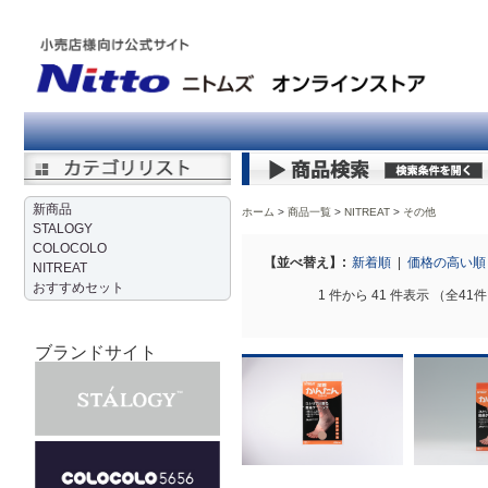
新商品
ホーム
商品一覧
NITREAT
>
その他
STALOGY
COLOCOLO
【並べ替え】:
新着順
|
価格の高い
NITREAT
おすすめセット
1 件から 41 件表示 （全41
ブランドサイト