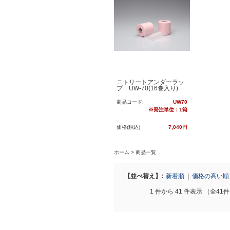
ニトリートアンダーラッ
プ UW-70(16巻入り)
商品コード:
UW70
※発注単位：1箱
価格(税込)
7,040円
ホーム
商品一覧
【並べ替え】:
新着順
|
価格の高い
1 件から 41 件表示 （全41