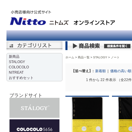
新商品
ホーム
商品一覧
STALOGY
>
ノート
STALOGY
COLOCOLO
【並べ替え】:
新着順
|
価格の高い
NITREAT
おすすめセット
1 件から 22 件表示 （全22
ブランドサイト