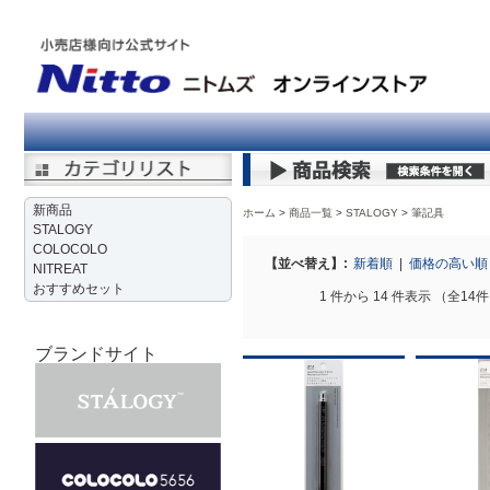
新商品
ホーム
商品一覧
STALOGY
>
筆記具
STALOGY
COLOCOLO
【並べ替え】:
新着順
|
価格の高い
NITREAT
おすすめセット
1 件から 14 件表示 （全14
ブランドサイト