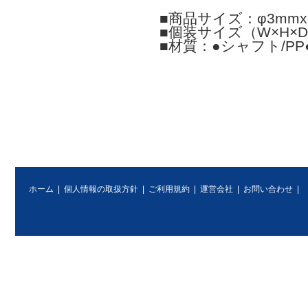
■商品サイズ：φ3mmx
■個装サイズ（W×H×D）
■材質：●シャフト/P
ホーム
|
個人情報の取扱方針
|
ご利用規約
|
運営会社
|
お問い合わせ
|