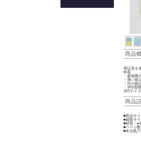
商品
筆記具を
特長
・最低限
・薄い紙
・目の細
・360
365デ
商品
■商品サイズ
■個装サイズ
■材質：●
■ページ数
■本文紙グ