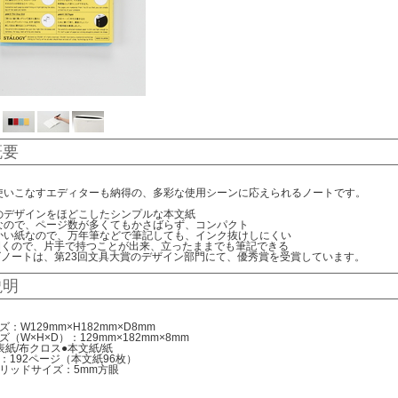
概要
使いこなすエディターも納得の、多彩な使用シーンに応えられるノートです。
のデザインをほどこしたシンプルな本文紙
なので、ページ数が多くてもかさばらず、コンパクト
かい紙なので、万年筆などで筆記しても、インク抜けしにくい
度開くので、片手で持つことが出来、立ったままでも筆記できる
イズノートは、第23回文具大賞のデザイン部門にて、優秀賞を受賞しています。
説明
：W129mm×H182mm×D8mm
（W×H×D）：129mm×182mm×8mm
表紙/布クロス●本文紙/紙
：192ページ（本文紙96枚）
リッドサイズ：5mm方眼