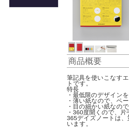
商品概要
筆記具を使いこなすエ
トです。
特長
・最低限のデザイン
・薄い紙なので、ペ
・目の細かい紙なの
・360度開くので、
365デイズノートは
います。