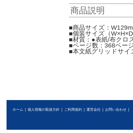
商品説明
■商品サイズ：W129mm
■個装サイズ（W×H×D）
■材質：●表紙/布クロ
■ページ数：368ペー
■本文紙グリッドサイ
ホーム
|
個人情報の取扱方針
|
ご利用規約
|
運営会社
|
お問い合わせ
|