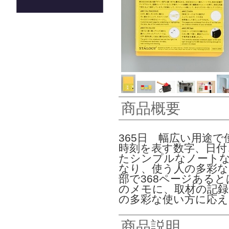
商品概要
365日 幅広い用途
時刻を表す数字、日付
たシンプルなノート
なり、使う人の多彩な
部で368ページある
のメモに、取材の記録
の多彩な使い方に応
商品説明