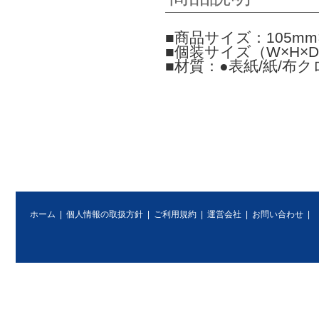
■商品サイズ：105mm×
■個装サイズ（W×H×D）
■材質：●表紙/紙/布ク
ホーム
|
個人情報の取扱方針
|
ご利用規約
|
運営会社
|
お問い合わせ
|