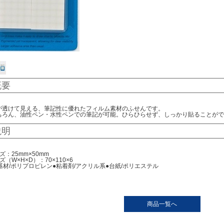
概要
が透けて見える、筆記性に優れたフィルム素材のふせんです。
ちろん、油性ペン・水性ペンでの筆記が可能。ひらひらせず、しっかり貼ることがで
説明
ズ：25mm×50mm
（W×H×D）：70×110×6
基材/ポリプロピレン●粘着剤/アクリル系●台紙/ポリエステル
商品一覧へ