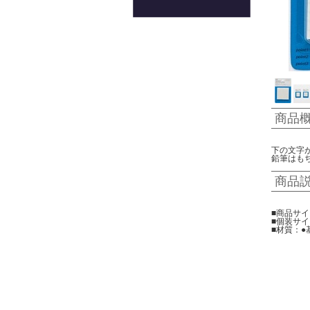
商品
下の文字
鉛筆はも
商品
■商品サイ
■個装サイズ
■材質：●