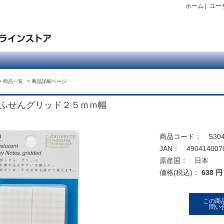
ホーム
|
ユー
商品一覧
商品詳細ページ
ふせんグリッド２５ｍｍ幅
商品コード： S304
JAN： 490414007
原産国： 日本
価格(税込)：
638 円
この商
問い