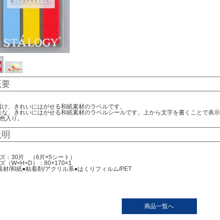
概要
透け、きれいにはがせる和紙素材のラベルです。
夫な、きれいにはがせる和紙素材のラベルシールです。上から文字を書くことで表示
3色入り。
説明
ズ：30片 （6片×5シート）
（W×H×D）：80×170×1
基材/和紙●粘着剤/アクリル系●はくりフィルム/PET
商品一覧へ