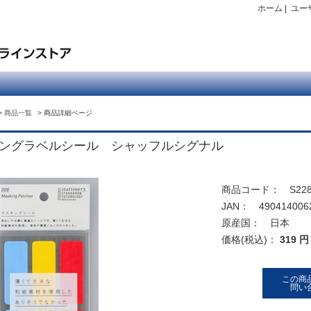
ホーム
|
ユー
商品一覧
商品詳細ページ
ングラベルシール シャッフルシグナル
商品コード： S228
JAN： 490414006
原産国： 日本
価格(税込)：
319 円
この商
問い