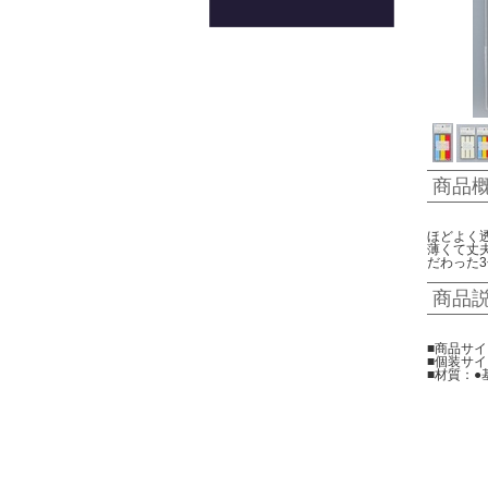
商品
ほどよく
薄くて丈
だわった
商品
■商品サイ
■個装サイズ
■材質：●