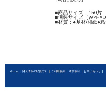
■商品サイズ：150片 
■個装サイズ（W×H×D）
■材質：●基材/和紙●
ホーム
|
個人情報の取扱方針
|
ご利用規約
|
運営会社
|
お問い合わせ
|