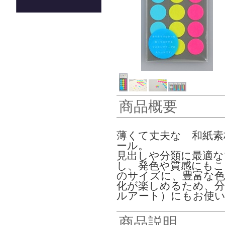
商品概要
薄くて丈夫な 和紙
ール。
見出しや分類に最適な
し、発色や質感にもこだ
のサイズに、豊富な色
化が楽しめるため、分
ルアート）にもお使
商品説明