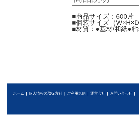
■商品サイズ：600片 
■個装サイズ（W×H×D）
■材質：●基材/和紙●
ホーム
|
個人情報の取扱方針
|
ご利用規約
|
運営会社
|
お問い合わせ
|