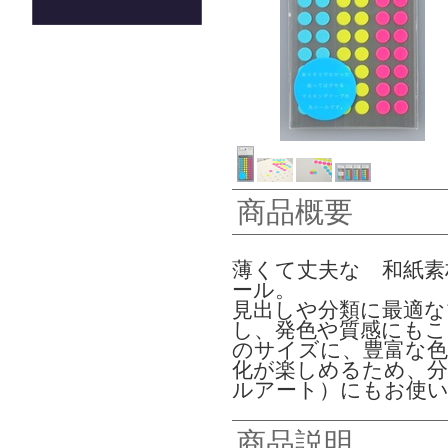
商品概要
薄くて丈夫な 和紙
ール。
見出しや分類に最適な
し、発色や質感にもこだ
のサイズに、豊富な色
化が楽しめるため、分
ルアート）にもお使
商品説明