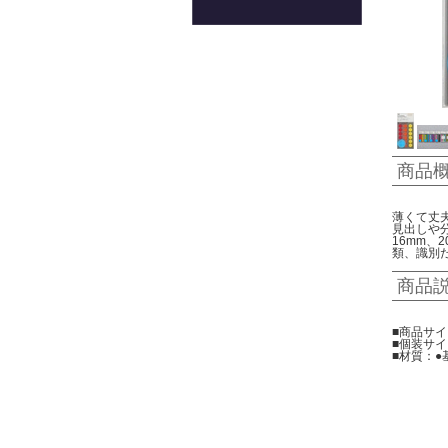
商品
薄くて丈
見出しや
16mm
類、識別
商品
■商品サイ
■個装サイズ
■材質：●