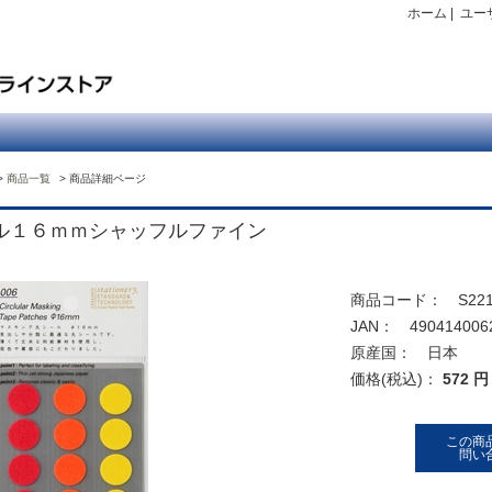
ホーム
|
ユー
商品一覧
商品詳細ページ
ル１６ｍｍシャッフルファイン
商品コード： S221
JAN： 490414006
原産国： 日本
価格(税込)：
572 円
この商
問い