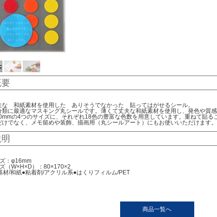
概要
夫な 和紙素材を使用した ありそうでなかった 貼ってはがせるシール。
分類に最適なマスキング丸シールです。薄くて丈夫な和紙素材を使用し、発色や質感に
、20mmの4つのサイズに、それぞれ18色の豊富な色数を用意しています。重ねて貼
だけでなく、メモ留めや装飾、描画用（丸シールアート）にもお使いいただけます。
説明
ズ：φ16mm
（W×H×D）：80×170×2
基材/和紙●粘着剤/アクリル系●はくりフィルム/PET
商品一覧へ