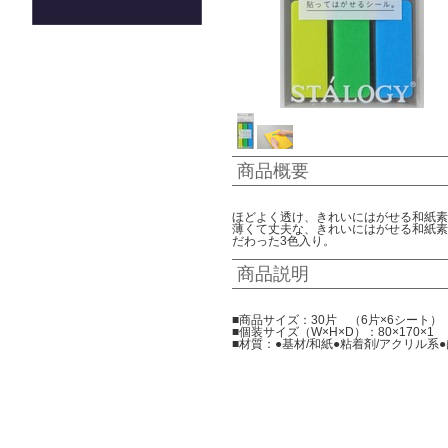
商品概要
ほどよく透け、きれいにはがせる和紙素
薄くて丈夫な、きれいにはがせる和紙素
だわった3色入り。
商品説明
■商品サイズ：30片 （6片×6シート）
■個装サイズ（W×H×D）：80×170×1
■材質：●基材/和紙●粘着剤/アクリル系●