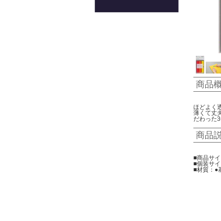
商品
ほどよく
薄くて丈
だわった
商品
■商品サイ
■個装サイズ
■材質：●