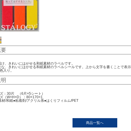
概要
透け、きれいにはがせる和紙素材のラベルです。
夫な、きれいにはがせる和紙素材のラベルシールです。上から文字を書くことで表示
3色入り。
説明
ズ：30片 （6片×5シート）
（W×H×D）：80×170×1
基材/和紙●粘着剤/アクリル系●はくりフィルム/PET
商品一覧へ