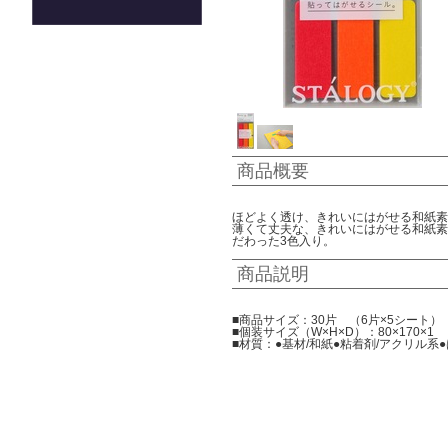
商品概要
ほどよく透け、きれいにはがせる和紙素
薄くて丈夫な、きれいにはがせる和紙素
だわった3色入り。
商品説明
■商品サイズ：30片 （6片×5シート）
■個装サイズ（W×H×D）：80×170×1
■材質：●基材/和紙●粘着剤/アクリル系●