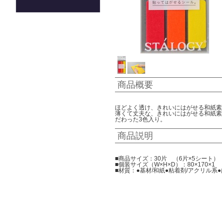
商品概要
ほどよく透け、きれいにはがせる和紙素
薄くて丈夫な、きれいにはがせる和紙素
だわった3色入り。
商品説明
■商品サイズ：30片 （6片×5シート）
■個装サイズ（W×H×D）：80×170×1
■材質：●基材/和紙●粘着剤/アクリル系●