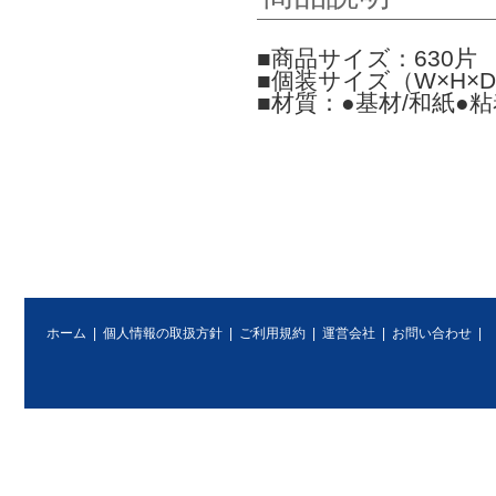
■商品サイズ：630片 
■個装サイズ（W×H×D）
■材質：●基材/和紙●
ホーム
|
個人情報の取扱方針
|
ご利用規約
|
運営会社
|
お問い合わせ
|