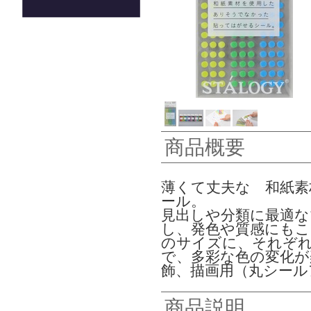
商品概要
薄くて丈夫な 和紙
ール。
見出しや分類に最適な
し、発色や質感にもこだ
のサイズに、それぞれ
で、多彩な色の変化が
飾、描画用（丸シール
商品説明