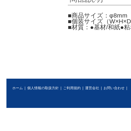
■商品サイズ：φ8mm
■個装サイズ（W×H×D）
■材質：●基材/和紙●
ホーム
|
個人情報の取扱方針
|
ご利用規約
|
運営会社
|
お問い合わせ
|