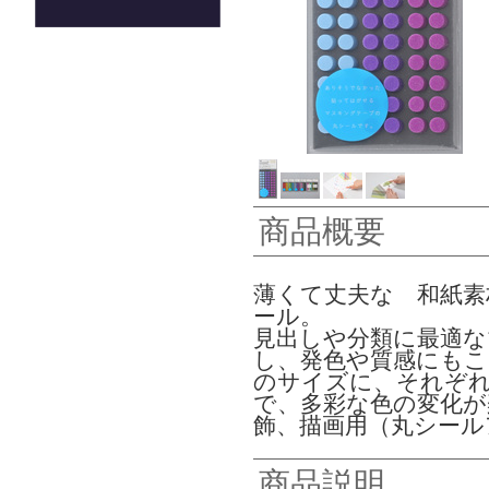
商品概要
薄くて丈夫な 和紙
ール。
見出しや分類に最適な
し、発色や質感にもこだ
のサイズに、それぞれ
で、多彩な色の変化が
飾、描画用（丸シール
商品説明