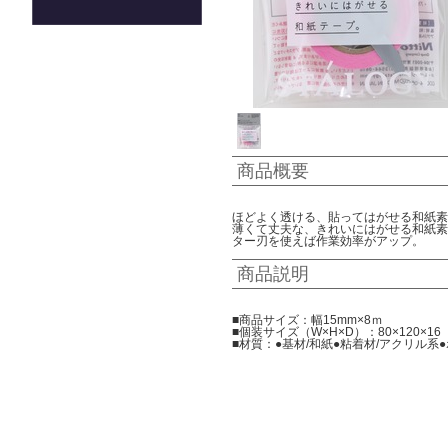
商品概要
ほどよく透ける、貼ってはがせる和紙素
薄くて丈夫な、きれいにはがせる和紙素
ター刃を使えば作業効率がアップ。
商品説明
■商品サイズ：幅15mm×8ｍ
■個装サイズ（W×H×D）：80×120×16
■材質：●基材/和紙●粘着材/アクリル系●