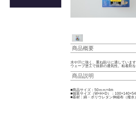
商品概要
水や汗に強く、重ね貼りに適しています
ウェーブ塗工で抜群の通気性。粘着剤を
商品説明
■商品サイズ：50ｍｍ×4m
■個装サイズ（W×H×D）：100×140×54
■基材：綿・ポリウレタン伸縮布（撥水）