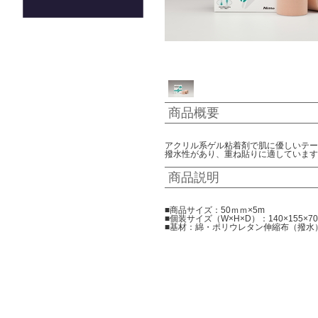
商品概要
アクリル系ゲル粘着剤で肌に優しいテー
撥水性があり、重ね貼りに適しています
商品説明
■商品サイズ：50ｍｍ×5m
■個装サイズ（W×H×D）：140×155×70
■基材：綿・ポリウレタン伸縮布（撥水）