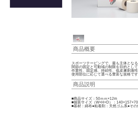
商品概要
スポーツテーピングで、最も主体となる
関節の固定と可動域の制限を目的として
作業性、固定感、持続性、低皮膚刺激性
使用部位に応じて選べる豊富な規格です
商品説明
■商品サイズ：50ｍｍ×12m
■個装サイズ（W×H×D）：140×157×70
■基材：綿布●粘着剤：天然ゴム系●その