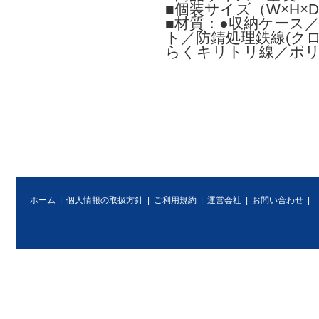
■個装サイズ（W×H×D）
■材質：●収納ケース／
ト／防錆処理鉄線(クロ
らくキリトリ線／ポ
ホーム
|
個人情報の取扱方針
|
ご利用規約
|
運営会社
|
お問い合わせ
|