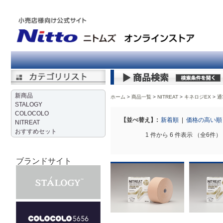
新商品
ホーム
商品一覧
NITREAT
>
キネロジEX
>
通
STALOGY
COLOCOLO
【並べ替え】:
新着順
|
価格の高い
NITREAT
おすすめセット
1 件から 6 件表示 （全6件）
ブランドサイト