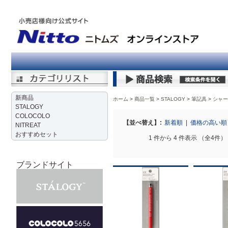
新商品
ホーム
商品一覧
STALOGY
>
筆記具
>
シャー
STALOGY
COLOCOLO
【並べ替え】:
新着順
|
価格の高い
NITREAT
おすすめセット
1 件から 4 件表示 （全4件）
ブランドサイト