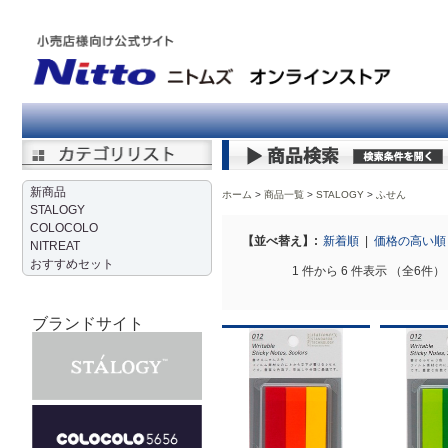
新商品
ホーム
商品一覧
STALOGY
>
ふせん
STALOGY
COLOCOLO
【並べ替え】:
新着順
|
価格の高い
NITREAT
おすすめセット
1 件から 6 件表示 （全6件）
ブランドサイト