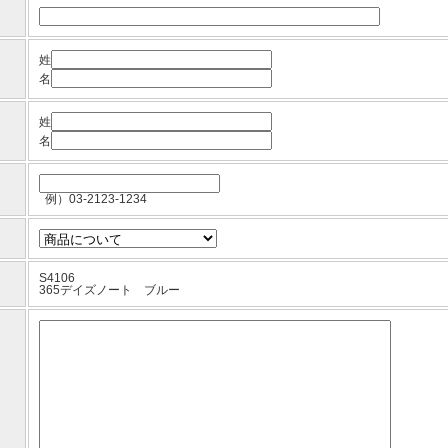
姓
名
姓
名
例）03-2123-1234
S4106
365デイズノート ブルー