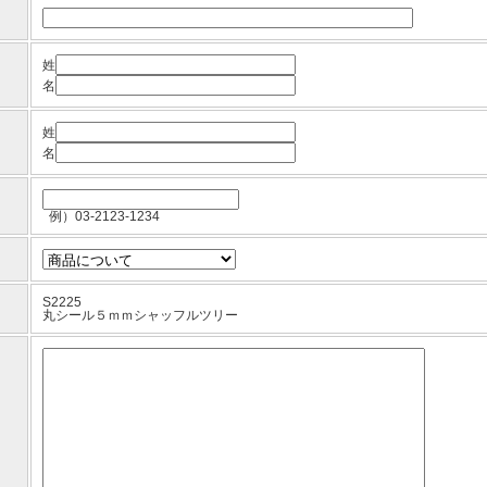
姓
名
姓
名
例）03-2123-1234
S2225
丸シール５ｍｍシャッフルツリー